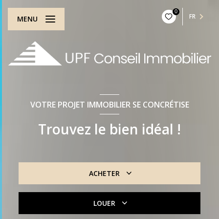
0
FR
MENU
VOTRE PROJET IMMOBILIER SE CONCRÉTISE
Trouvez le bien idéal !
ACHETER
De l'ancien
LOUER