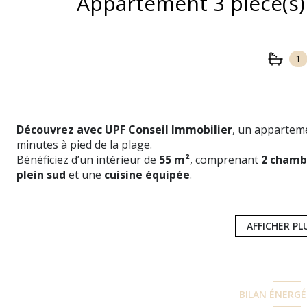
1
Découvrez avec UPF Conseil Immobilier
, un appartem
minutes à pied de la plage.
Bénéficiez d’un intérieur de
55 m²
, comprenant
2 chamb
plein sud
et une
cuisine équipée
.
Pour plus d’informations ou organiser une visite, conta
Photographies non contractuelles – visuels d’aménagemen
UPF Conseil Immobilier
AFFICHER PL
Les informations sur les risques auxquels ce bien est ex
BILAN ÉNERG