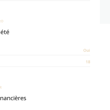
16.70 m²
7.15 m²
RO
14.25 m²
iété
2.75 m²
1.15 m²
Oui
10.40 m²
18
R
inancières