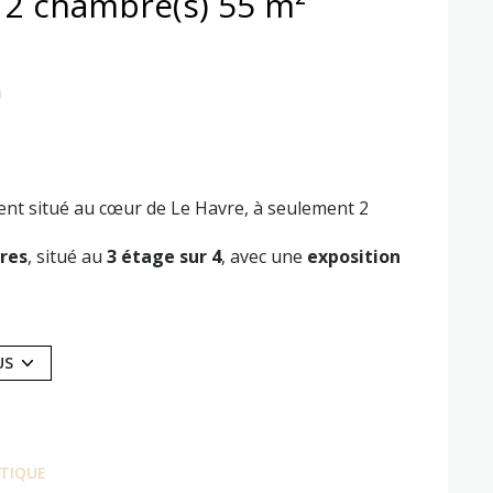
Appartement 3 pièce(s) 2 chambre(s) 55 m²
ent situé au cœur de
Le Havre
, à seulement 2
res
, situé au
3 étage sur 4
, avec une
exposition
ctez-nous au
07 86 24 56 38
.
t proposés à titre indicatif.
US
posé sont disponibles sur le site
Géorisques
ÉTIQUE