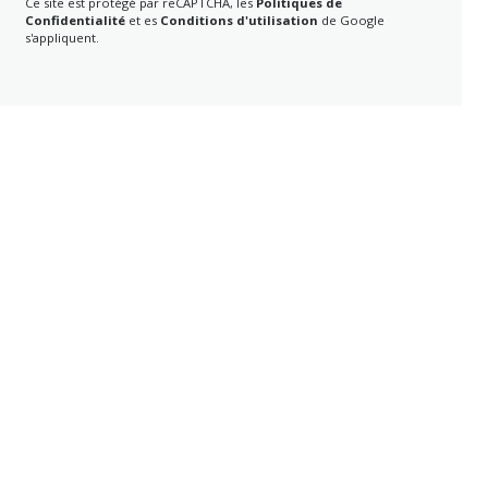
Ce site est protégé par reCAPTCHA, les
Politiques de
Confidentialité
et es
Conditions d'utilisation
de Google
s'appliquent.