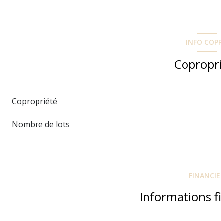
salon/sejour
cuisine
INFO COP
chambre
Copropr
salle de bain
WC
Copropriété
chambre
Nombre de lots
FINANCIE
Informations f