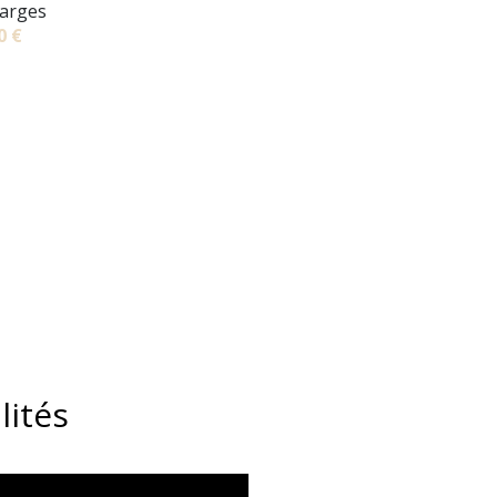
arges
0 €
lités