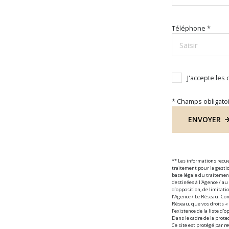
Téléphone *
J'accepte les
* Champs obligato
ENVOYER
** Les informations recu
traitement pour la gesti
base légale du traitemen
destinées à l'Agence / au
d’opposition, de limitat
l’Agence / Le Réseau. Cons
Réseau, que vos droits «
l’existence de la liste d
Dans le cadre de la prote
Ce site est protégé par 