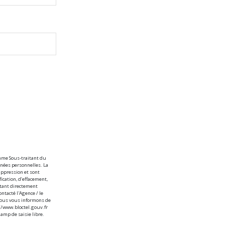
omme Sous-traitant du
nnées personnelles. La
uppression et sont
ication, d’effacement,
ctant directement
ontacté l'Agence / le
 Nous vous informons de
://www.bloctel.gouv.fr
amp de saisie libre.