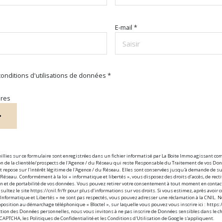
E-mail *
 conditions d'utilisations de données *
ires
eillies sur ce formulaire sont enregistrées dans un fichier informatisé par La Boite Immo agissant c
on de la clientèle/prospects de l'Agence / du Réseau qui reste Responsable du Traitement de vos Do
t repose sur l'intérêt légitime de l'Agence / du Réseau. Elles sont conservées jusqu'à demande de s
 Réseau. Conformément à la loi « informatique et libertés », vous disposez des droits d’accès, de rectif
ion et de portabilité de vos données. Vous pouvez retirer votre consentement à tout moment en conta
ultez le site https://cnil.fr/fr pour plus d’informations sur vos droits. Si vous estimez, après avoir c
 Informatique et Libertés » ne sont pas respectés, vous pouvez adresser une réclamation à la CNIL.
'opposition au démarchage téléphonique « Bloctel », sur laquelle vous pouvez vous inscrire ici : https
ction des Données personnelles, nous vous invitons à ne pas inscrire de Données sensibles dans le ch
reCAPTCHA, les
Politiques de Confidentialité
et les
Conditions d'Utilisation
de Google s'appliquent.