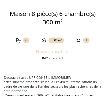
Maison 8 pièce(s) 6 chambre(s)
300 m²
6
5000 m²
1
Nous consulter
Réf
2026-363
Decouvrez avec UPF CONSEIL IMMOBILIER
cette superbe propriete situee à Proximité Etretat, offrant un
cadre de vie rare dans l’un des secteurs les plus recherches de la
cote normande.
Developpant environ 300 m2 habitables au coeur d’un parc
paysager de 5 000 m2, cette demeure seduit par ses volumes,
sa luminosite et ses prestations de qualite. Elle propose 6