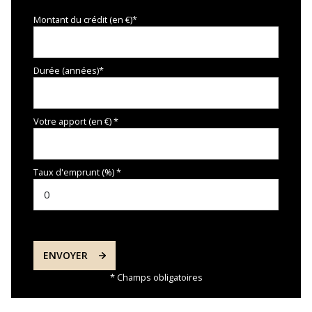
visiophone
Montant du crédit (en €)*
interphone
Durée (années)*
Votre apport (en €) *
Taux d'emprunt (%) *
ENVOYER
* Champs obligatoires