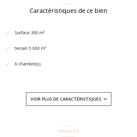
Caractéristiques de ce bien
Surface 300 m²
terrain 5 000 m²
6 chambre(s)
6 salle(s) de bain
construit en 1987
VOIR PLUS DE CARACTÉRISTIQUES
cuisine séparée (équipée)
Chauffage individuel : chaudière (gaz)
FINANCIER