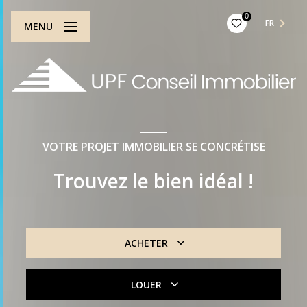
0
FR
MENU
VOTRE PROJET IMMOBILIER SE CONCRÉTISE
Trouvez le bien idéal !
ACHETER
De l'ancien
LOUER